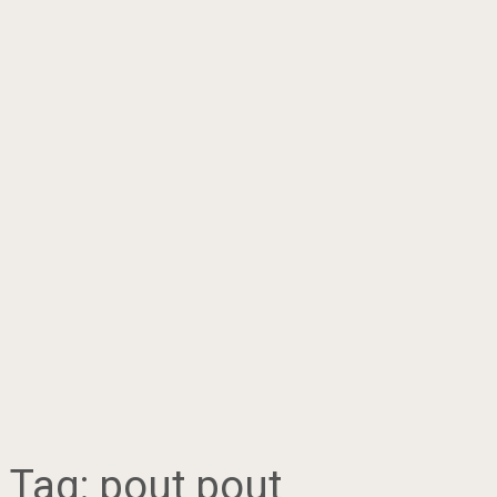
Tag:
pout pout