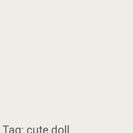
Tag:
cute doll